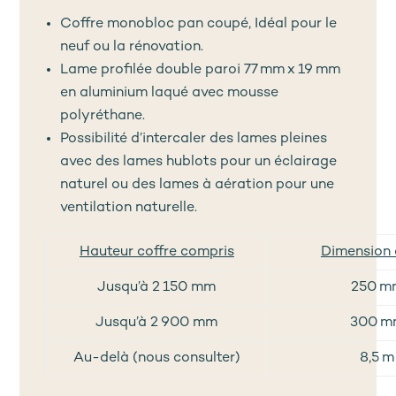
Coffre monobloc pan coupé, Idéal pour le
neuf ou la rénovation.
Lame profilée double paroi 77 mm x 19 mm
en aluminium laqué avec mousse
polyréthane.
Possibilité d’intercaler des lames pleines
avec des lames hublots pour un éclairage
naturel ou des lames à aération pour une
ventilation naturelle.
Hauteur coffre compris
Dimension 
Jusqu’à 2 150 mm
250 m
Jusqu’à 2 900 mm
300 m
Au-delà (nous consulter)
8,5 m